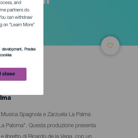
tival di
 access, and
Some partners do
ella
. You can withdraw
ing on “Learn More”
s development
, Precise
l cookies
 close
alma
 di Musica Spagnola e Zarzuela La Palma
La Paloma". Questa produzione presenta
 libretto di Ricardo de la Vega, con un