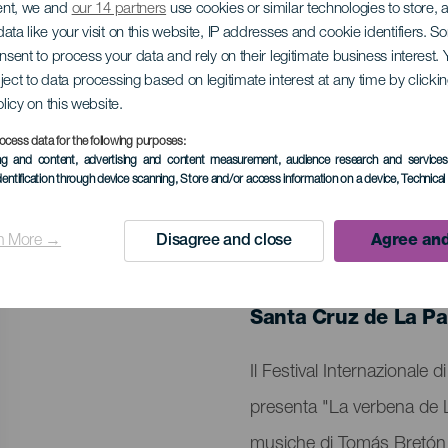
a de la Paloma - Fes
ent, we and
our 14 partners
use cookies or similar technologies to store,
ata like your visit on this website, IP addresses and cookie identifiers. 
agnola e Zarzuela d
onsent to process your data and rely on their legitimate business interest
ject to data processing based on legitimate interest at any time by click
olicy on this website.
ocess data for the following purposes:
ing and content, advertising and content measurement, audience research and service
dentification through device scanning
, Store and/or access information on a device
, Technica
n More →
Disagree and close
Agree and
EVENTO PASSATO
30 July 2024
Localidad
Santa Cruz de La P
Descripción
Il Festival Internazionale
del
presenta "La verbena de 
evento
musiche di Tomás Bretón e