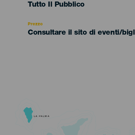
Edad
Tutto Il Pubblico
Recomendada
Prezzo
Consultare il sito di eventi/bigl
LA PALMA