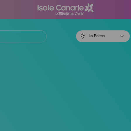
Menú
La Palma
navigation
La
Palma