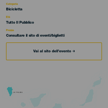
Categoria
Categoría
Bicicletta
del
evento
Età
Edad
Tutto Il Pubblico
Recomendada
Prezzo
Consultare il sito di eventi/biglietti
Vai al sito dell’evento
LA PALMA