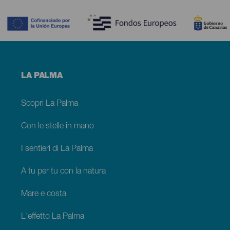
Contenido
Menú
LA PALMA
footer
La
Palma
Scopri La Palma
Con le stelle in mano
I sentieri di La Palma
A tu per tu con la natura
Mare e costa
L'effetto La Palma