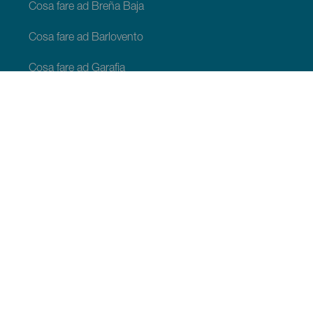
Cosa fare ad Breña Baja
Cosa fare ad Barlovento
Cosa fare ad Garafia
Cosa fare ad Los Llanos de Aridane
Cosa fare ad Puntagorda
Cosa fare ad San Andrés y Sauces
Cosa fare ad Tijarafe
Cosa fare ad Villa de Mazo
COSA VEDERE E COSA FARE