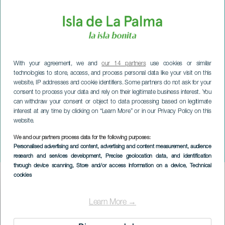
With your agreement, we and
our 14 partners
use cookies or similar
technologies to store, access, and process personal data like your visit on this
website, IP addresses and cookie identifiers. Some partners do not ask for your
consent to process your data and rely on their legitimate business interest. You
can withdraw your consent or object to data processing based on legitimate
interest at any time by clicking on “Learn More” or in our Privacy Policy on this
website.
We and our partners process data for the following purposes:
LA PALMA
Personalised advertising and content, advertising and content measurement, audience
La Palma Safe Bike
research and services development
, Precise geolocation data, and identification
through device scanning
, Store and/or access information on a device
, Technical
cookies
Imagen
Listado
Learn More →