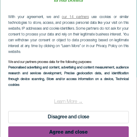
With your agreement, we and
our 14 partners
use cookies or similar
technologies to store, access, and process personal data like your visit on this
website, IP addresses and cookie identifiers. Some partners do not ask for your
consent to process your data and rely on their legitimate business interest. You
can withdraw your consent or object to data processing based on legitimate
interest at any time by clicking on “Learn More” or in our Privacy Policy on this
website.
We and our partners process data for the following purposes:
LA PALMA
Personalised advertising and content, advertising and content measurement, audience
Eclissi lunare totale
research and services development
, Precise geolocation data, and identification
through device scanning
, Store and/or access information on a device
, Technical
cookies
Imagen
Listado
Learn More →
Disagree and close
Agree and close
EVENTO PASSATO