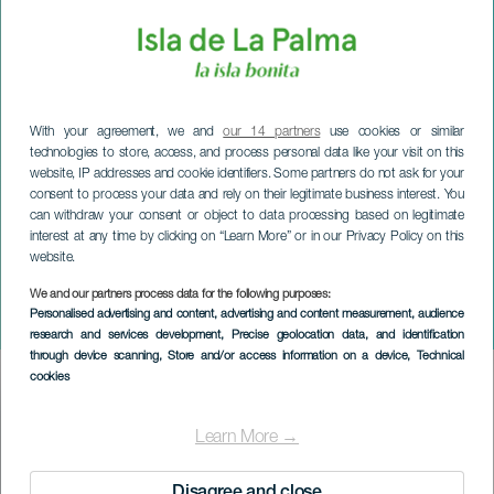
With your agreement, we and
our 14 partners
use cookies or similar
technologies to store, access, and process personal data like your visit on this
website, IP addresses and cookie identifiers. Some partners do not ask for your
consent to process your data and rely on their legitimate business interest. You
can withdraw your consent or object to data processing based on legitimate
interest at any time by clicking on “Learn More” or in our Privacy Policy on this
website.
LA PALMA
Angaro – Festival
We and our partners process data for the following purposes:
Personalised advertising and content, advertising and content measurement, audience
Parallelo. La Palma
research and services development
, Precise geolocation data, and identification
through device scanning
, Store and/or access information on a device
, Technical
cookies
Imagen
Listado
Learn More →
Disagree and close