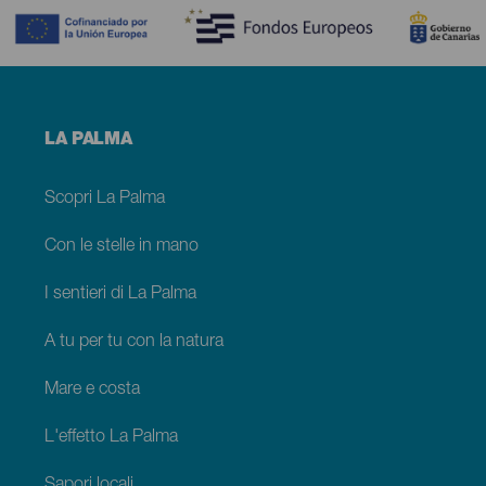
Menú
LA PALMA
footer
La
Palma
Scopri La Palma
Con le stelle in mano
I sentieri di La Palma
A tu per tu con la natura
Mare e costa
L'effetto La Palma
Sapori locali