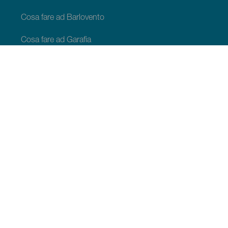
Cosa fare ad Barlovento
Cosa fare ad Garafia
Cosa fare ad Los Llanos de Aridane
Cosa fare ad Puntagorda
Cosa fare ad San Andrés y Sauces
Cosa fare ad Tijarafe
Cosa fare ad Villa de Mazo
COSA VEDERE E COSA FARE