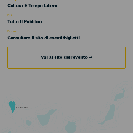
Categoría
Cultura E Tempo Libero
del
evento
Età
Edad
Tutto Il Pubblico
Recomendada
Prezzo
Consultare il sito di eventi/biglietti
Vai al sito dell’evento
LA PALMA