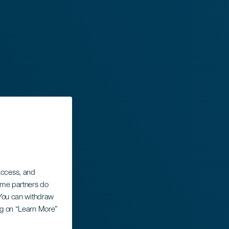
 access, and
Some partners do
. You can withdraw
ing on “Learn More”