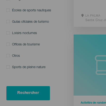
Écoles de sports nautiques
LA PALMA
Localidad
Santa Cruz 
Guías oficiales de turismo
Aller sur le s
Loisirs nocturnes
Afficher la 
Offices de tourisme
Otros
Sports de pleine nature
Rechercher
Activités de rando