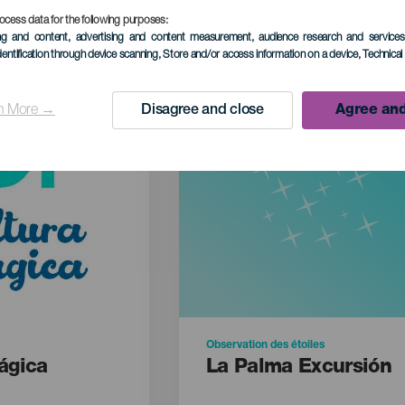
ocess data for the following purposes:
ing and content, advertising and content measurement, audience research and service
dentification through device scanning
, Store and/or access information on a device
, Technica
n More →
Disagree and close
Agree and
Observation des étoiles
ágica
La Palma Excursión