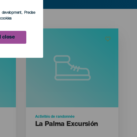
s development
, Precise
l cookies
 close
Activités de randonnée
La Palma Excursión