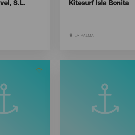
vel, S.L.
Kitesurf Isla Bonita
LA PALMA
ite
Aller sur le site