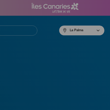
Menú
La Palma
navigation
La
Palma