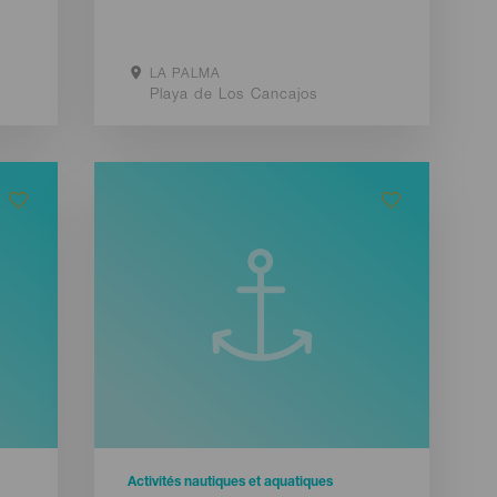
LA PALMA
Localidad
Playa de Los Cancajos
Aller sur le site
Afficher la carte
Activités nautiques et aquatiques