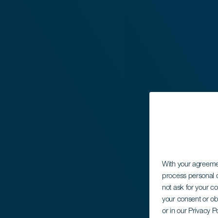
With your agreem
process personal d
not ask for your c
your consent or ob
or in our Privacy P