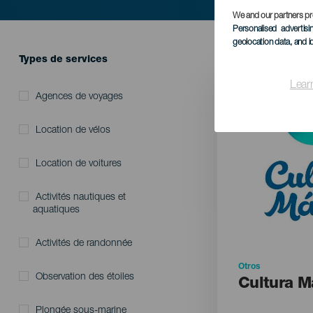
We and our partners pr
Personalised advertis
geolocation data, and i
HIC SERVICES DIRECTORY FORM
Types de services
Imagen
Lear
Agences de voyages
Location de vélos
Location de voitures
Activités nautiques et
aquatiques
Activités de randonnée
Otros
Observation des étoiles
Cultura M
Plongée sous-marine