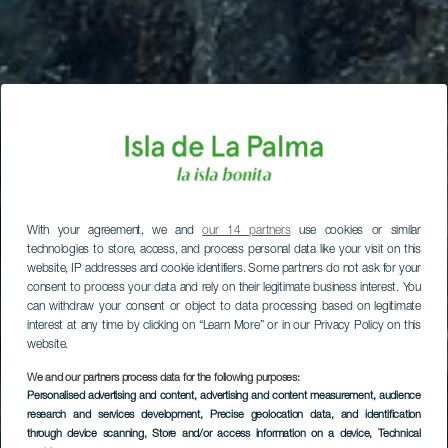
With your agreement, we and
our 14 partners
use cookies or similar
technologies to store, access, and process personal data like your visit on this
website, IP addresses and cookie identifiers. Some partners do not ask for your
consent to process your data and rely on their legitimate business interest. You
can withdraw your consent or object to data processing based on legitimate
interest at any time by clicking on “Learn More” or in our Privacy Policy on this
website.
We and our partners process data for the following purposes:
Personalised advertising and content, advertising and content measurement, audience
research and services development
, Precise geolocation data, and identification
through device scanning
, Store and/or access information on a device
, Technical