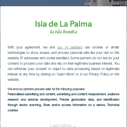
With your agreement, we and
our 14 partners
use cookies or similar
technologies to store, access, and process personal data like your visit on this
website, IP addresses and cookie identifiers. Some partners do not ask for your
consent to process your data and rely on their legitimate business interest. You
can withdraw your consent or object to data processing based on legitimate
interest at any time by clicking on “Learn More” or in our Privacy Policy on this
website.
We and our partners process data for the following purposes:
Personalised advertising and content, advertising and content measurement, audience
research and services development
, Precise geolocation data, and identification
through device scanning
, Store and/or access information on a device
, Technical
cookies
Learn More →