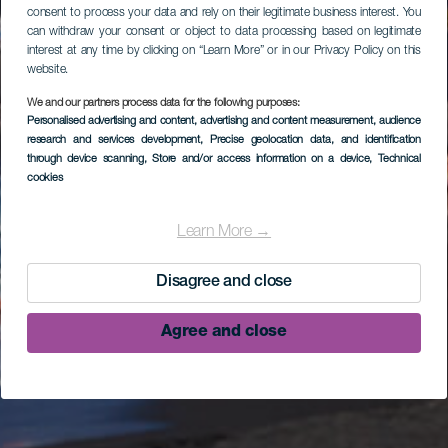
consent to process your data and rely on their legitimate business interest. You
can withdraw your consent or object to data processing based on legitimate
interest at any time by clicking on “Learn More” or in our Privacy Policy on this
website.
We and our partners process data for the following purposes:
Personalised advertising and content, advertising and content measurement, audience
research and services development
, Precise geolocation data, and identification
through device scanning
, Store and/or access information on a device
, Technical
cookies
Learn More →
Disagree and close
Agree and close