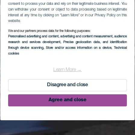
consent to process your data and rely on their legitimate business interest. You
can withdraw your consent or object to data processing based on legitimate
interest at any time by clicking on “Learn More” or in our Privacy Policy on this
website.
We and our partners process data for the following purposes:
Personalised advertising and content, advertising and content measurement, audience
research and services development
, Precise geolocation data, and identification
through device scanning
, Store and/or access information on a device
, Technical
cookies
Learn More →
Disagree and close
Agree and close