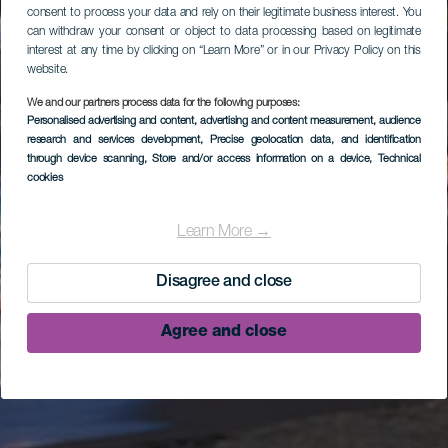
consent to process your data and rely on their legitimate business interest. You
can withdraw your consent or object to data processing based on legitimate
interest at any time by clicking on “Learn More” or in our Privacy Policy on this
website.
We and our partners process data for the following purposes:
Personalised advertising and content, advertising and content measurement, audience
research and services development
, Precise geolocation data, and identification
through device scanning
, Store and/or access information on a device
, Technical
cookies
Learn More →
Disagree and close
Agree and close