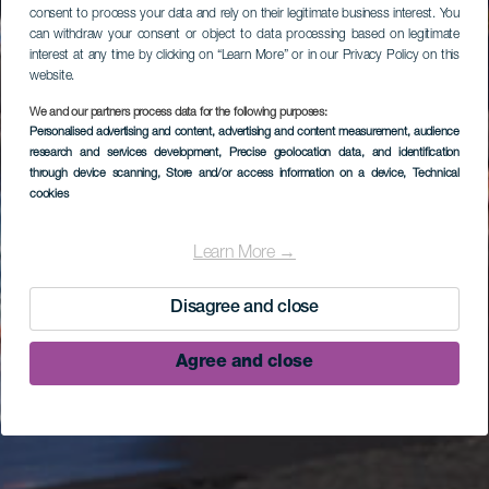
consent to process your data and rely on their legitimate business interest. You
can withdraw your consent or object to data processing based on legitimate
interest at any time by clicking on “Learn More” or in our Privacy Policy on this
website.
We and our partners process data for the following purposes:
Personalised advertising and content, advertising and content measurement, audience
research and services development
, Precise geolocation data, and identification
through device scanning
, Store and/or access information on a device
, Technical
cookies
Learn More →
Disagree and close
Agree and close