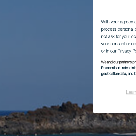
With your agreem
process personal d
not ask for your c
your consent or ob
or in our Privacy P
We and our partners pr
Personalised advertis
geolocation data, and i
Lear