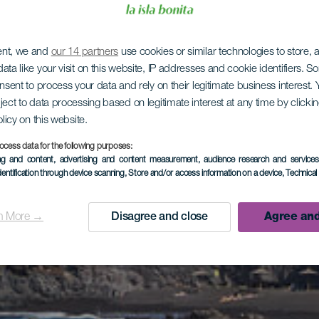
ent, we and
our 14 partners
use cookies or similar technologies to store,
ata like your visit on this website, IP addresses and cookie identifiers. 
onsent to process your data and rely on their legitimate business interest
ject to data processing based on legitimate interest at any time by click
olicy on this website.
ocess data for the following purposes:
ing and content, advertising and content measurement, audience research and service
dentification through device scanning
, Store and/or access information on a device
, Technica
n More →
Disagree and close
Agree and