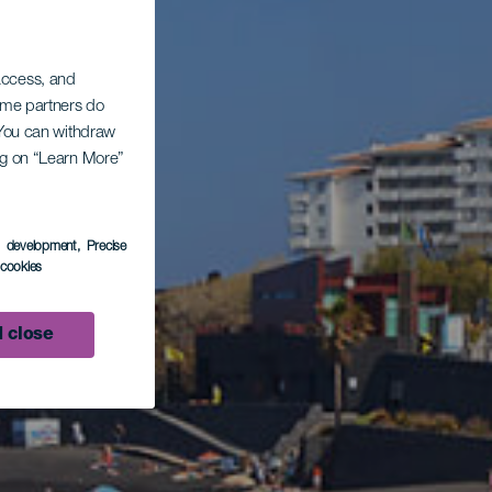
 access, and
Some partners do
. You can withdraw
ing on “Learn More”
s development
, Precise
l cookies
 close