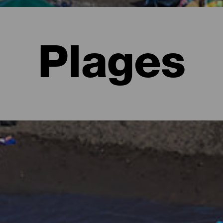
Plages
Palma
d'imaginer des forêts verdoyantes et des paysages escarpés gardés
plages. Il y en a urbaines et avec tous les services, vastes où tro