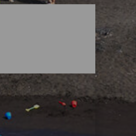
 par des volcans, mais la nature de l'île
uver votre espace et petites situées au