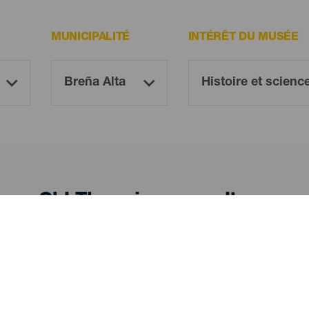
MUNICIPALITÉ
INTÉRÊT DU MUSÉE
Oh! There is no results ...
Try again, you will surely find something you like