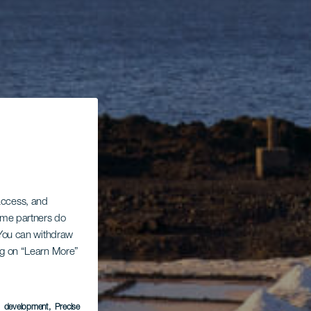
 access, and
Some partners do
. You can withdraw
ing on “Learn More”
s development
, Precise