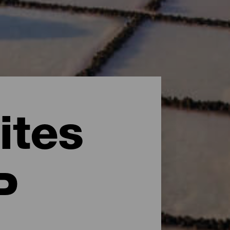
ites
P