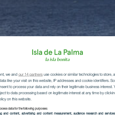
ent, we and
our 14 partners
use cookies or similar technologies to store,
ata like your visit on this website, IP addresses and cookie identifiers. 
onsent to process your data and rely on their legitimate business interest
ject to data processing based on legitimate interest at any time by click
olicy on this website.
ocess data for the following purposes:
ing and content, advertising and content measurement, audience research and service