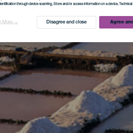
dentification through device scanning
, Store and/or access information on a device
, Technica
n More →
Disagree and close
Agree and