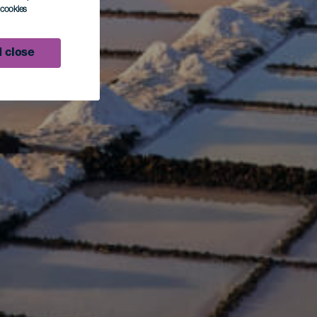
l cookies
 close