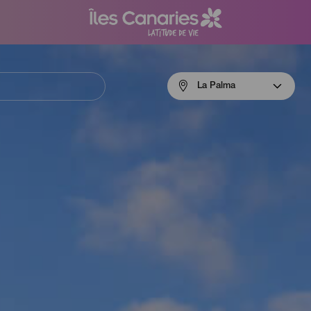
Menú
La Palma
navigation
La
Palma