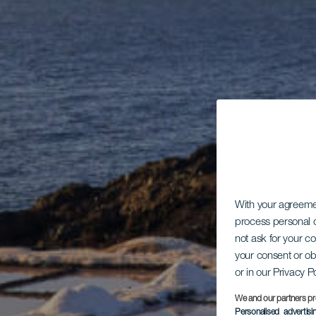
With your agreem
process personal d
not ask for your c
your consent or ob
or in our Privacy P
We and our partners pr
Personalised advertis