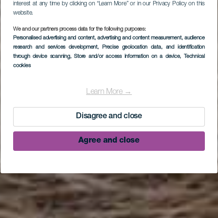
interest at any time by clicking on “Learn More” or in our Privacy Policy on this
website.
We and our partners process data for the following purposes:
Personalised advertising and content, advertising and content measurement, audience
research and services development
, Precise geolocation data, and identification
through device scanning
, Store and/or access information on a device
, Technical
cookies
Learn More →
Disagree and close
Agree and close