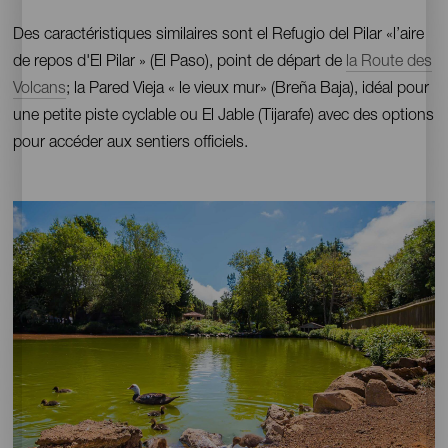
Des caractéristiques similaires sont el Refugio del Pilar «l’aire
de repos d'El Pilar » (El Paso), point de départ de
la Route des
Volcans
; la Pared Vieja « le vieux mur» (Breña Baja), idéal pour
une petite piste cyclable ou El Jable (Tijarafe) avec des options
pour accéder aux sentiers officiels.
Imagen
Imagen
Escritorio
16:9