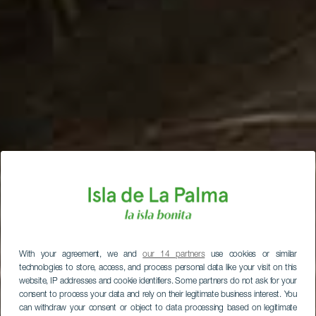
With your agreement, we and
our 14 partners
use cookies or similar
technologies to store, access, and process personal data like your visit on this
website, IP addresses and cookie identifiers. Some partners do not ask for your
consent to process your data and rely on their legitimate business interest. You
can withdraw your consent or object to data processing based on legitimate