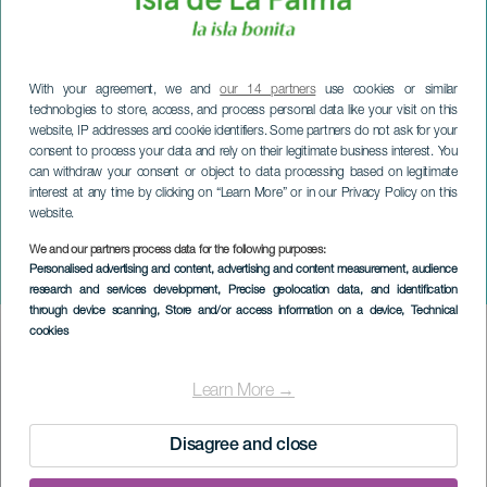
With your agreement, we and
our 14 partners
use cookies or similar
technologies to store, access, and process personal data like your visit on this
website, IP addresses and cookie identifiers. Some partners do not ask for your
consent to process your data and rely on their legitimate business interest. You
can withdraw your consent or object to data processing based on legitimate
interest at any time by clicking on “Learn More” or in our Privacy Policy on this
website.
We and our partners process data for the following purposes:
LA PALMA
Personalised advertising and content, advertising and content measurement, audience
Volcano Gran Fondo
research and services development
, Precise geolocation data, and identification
through device scanning
, Store and/or access information on a device
, Technical
cookies
Imagen
Listado
Learn More →
Disagree and close