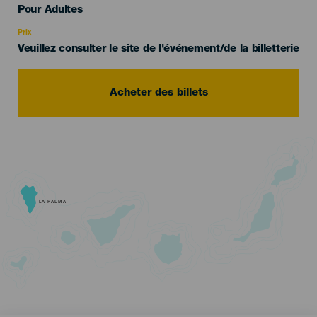
Edad
Pour Adultes
Recomendada
Prix
Veuillez consulter le site de l'événement/de la billetterie
Acheter des billets
LA PALMA