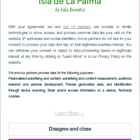
With your agreement, we and
our 14 partners
use cookies or similar
technologies to store, access, and process personal data like your visit on this
website, IP addresses and cookie identifiers. Some partners do not ask for your
consent to process your data and rely on their legitimate business interest. You
can withdraw your consent or object to data processing based on legitimate
interest at any time by clicking on “Learn More” or in our Privacy Policy on this
website.
LA PALMA
Semi-marathon de La
We and our partners process data for the following purposes:
Personalised advertising and content, advertising and content measurement, audience
Palma
research and services development
, Precise geolocation data, and identification
through device scanning
, Store and/or access information on a device
, Technical
cookies
Imagen
Listado
Learn More →
Disagree and close