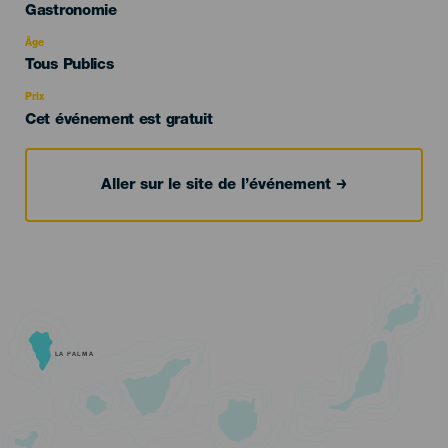
Categoría
Gastronomie
del
evento
Âge
Edad
Tous Publics
Recomendada
Prix
Cet événement est gratuit
Aller sur le site de l’événement
LA PALMA