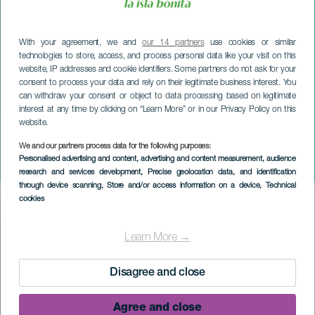
With your agreement, we and
our 14 partners
use cookies or similar
technologies to store, access, and process personal data like your visit on this
website, IP addresses and cookie identifiers. Some partners do not ask for your
consent to process your data and rely on their legitimate business interest. You
can withdraw your consent or object to data processing based on legitimate
interest at any time by clicking on “Learn More” or in our Privacy Policy on this
website.
LA PALMA
Espace culturel
We and our partners process data for the following purposes:
Personalised advertising and content, advertising and content measurement, audience
CajaCanarias à La Palma
research and services development
, Precise geolocation data, and identification
through device scanning
, Store and/or access information on a device
, Technical
cookies
Imagen
Listado
Learn More →
Disagree and close
Agree and close