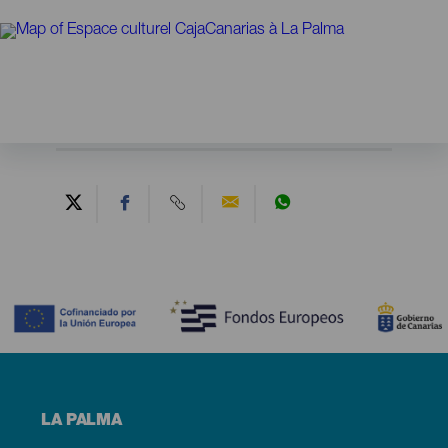
Contenido
Menú
LA PALMA
footer