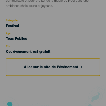
communauté et pour profiter de la magie de Noël dans une
ambiance chaleureuse et joyeuse.
Catégorie
Categoría
Festival
del
evento
Âge
Edad
Tous Publics
Recomendada
Prix
Cet événement est gratuit
Aller sur le site de l’événement