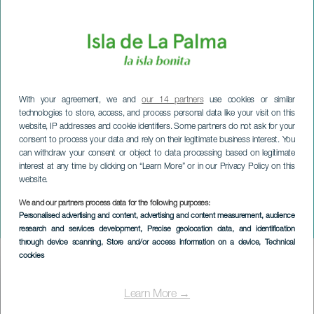
With your agreement, we and
our 14 partners
use cookies or similar
technologies to store, access, and process personal data like your visit on this
website, IP addresses and cookie identifiers. Some partners do not ask for your
consent to process your data and rely on their legitimate business interest. You
can withdraw your consent or object to data processing based on legitimate
interest at any time by clicking on “Learn More” or in our Privacy Policy on this
website.
We and our partners process data for the following purposes:
LA PALMA
Personalised advertising and content, advertising and content measurement, audience
Breña Baja à Noël
research and services development
, Precise geolocation data, and identification
through device scanning
, Store and/or access information on a device
, Technical
cookies
Imagen
Listado
Learn More →