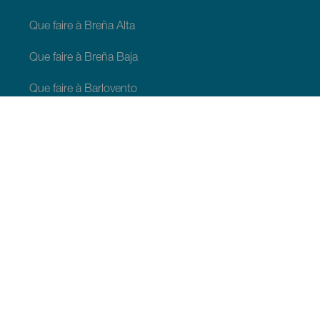
Que faire à Breña Alta
Que faire à Breña Baja
Que faire à Barlovento
Que faire à Garafia
Que faire à Los Llanos de Aridane
Que faire à Puntagorda
Que faire à San Andrés y Sauces
Que faire à Tijarafe
Que faire à Villa de Mazo