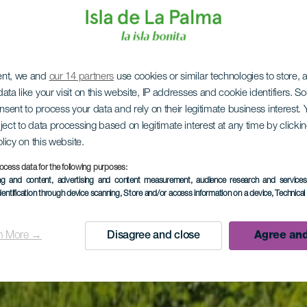
ent, we and
our 14 partners
use cookies or similar technologies to store,
ata like your visit on this website, IP addresses and cookie identifiers. 
onsent to process your data and rely on their legitimate business interest
ject to data processing based on legitimate interest at any time by click
olicy on this website.
ocess data for the following purposes:
ing and content, advertising and content measurement, audience research and service
dentification through device scanning
, Store and/or access information on a device
, Technica
n More →
Disagree and close
Agree and