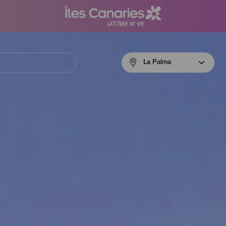
Menú
La Palma
navigation
La
Palma