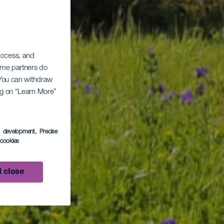
 access, and
Some partners do
. You can withdraw
ing on “Learn More”
s development
, Precise
l cookies
 close