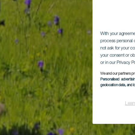
With your agreem
process personal d
not ask for your c
your consent or ob
or in our Privacy P
We and our partners pr
Personalised advertis
geolocation data, and i
Lear