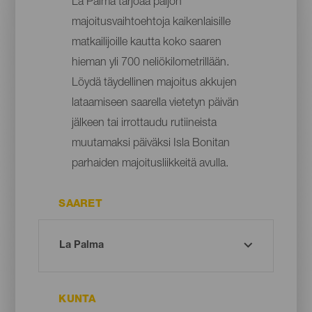
La Palma tarjoaa paljon
majoitusvaihtoehtoja kaikenlaisille
matkailijoille kautta koko saaren
hieman yli 700 neliökilometrillään.
Löydä täydellinen majoitus akkujen
lataamiseen saarella vietetyn päivän
jälkeen tai irrottaudu rutiineista
muutamaksi päiväksi Isla Bonitan
parhaiden majoitusliikkeitä avulla.
SAARET
KUNTA