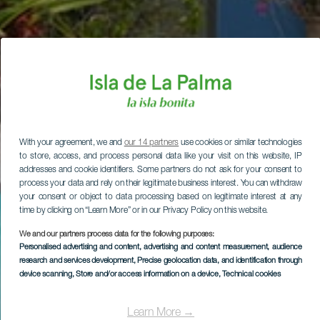
With your agreement, we and
our 14 partners
use cookies or similar technologies
to store, access, and process personal data like your visit on this website, IP
addresses and cookie identifiers. Some partners do not ask for your consent to
process your data and rely on their legitimate business interest. You can withdraw
your consent or object to data processing based on legitimate interest at any
time by clicking on “Learn More” or in our Privacy Policy on this website.
We and our partners process data for the following purposes:
Personalised advertising and content, advertising and content measurement, audience
research and services development
, Precise geolocation data, and identification through
device scanning
, Store and/or access information on a device
, Technical cookies
Learn More →