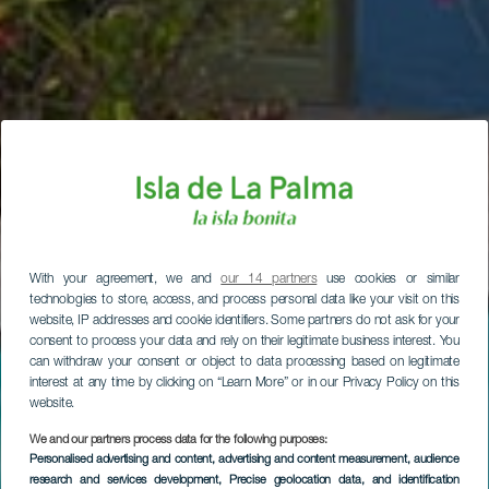
With your agreement, we and
our 14 partners
use cookies or similar
technologies to store, access, and process personal data like your visit on this
website, IP addresses and cookie identifiers. Some partners do not ask for your
consent to process your data and rely on their legitimate business interest. You
can withdraw your consent or object to data processing based on legitimate
interest at any time by clicking on “Learn More” or in our Privacy Policy on this
website.
We and our partners process data for the following purposes:
Personalised advertising and content, advertising and content measurement, audience
research and services development
, Precise geolocation data, and identification