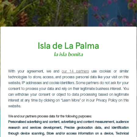
With your agreement, we and
our 14 partners
use cookies or similar
technologies to store, access, and process personal data like your visit on this
website, IP addresses and cookie identifiers. Some partners do not ask for your
consent to process your data and rely on their legitimate business interest. You
can withdraw your consent or object to data processing based on legitimate
interest at any time by clicking on “Learn More” or in our Privacy Policy on this
website.
We and our partners process data for the following purposes:
Personalised advertising and content, advertising and content measurement, audience
research and services development
, Precise geolocation data, and identification
through device scanning
, Store and/or access information on a device
, Technical