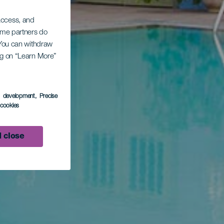
 access, and
Some partners do
. You can withdraw
ing on “Learn More”
s development
, Precise
l cookies
 close