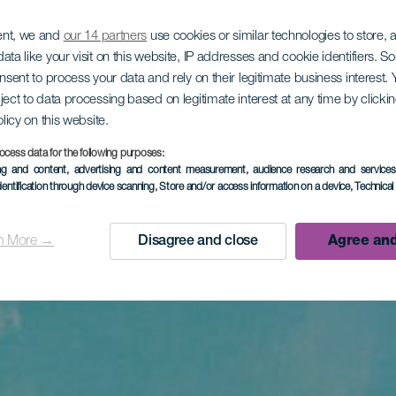
ent, we and
our 14 partners
use cookies or similar technologies to store,
ata like your visit on this website, IP addresses and cookie identifiers. 
onsent to process your data and rely on their legitimate business interest
ject to data processing based on legitimate interest at any time by click
olicy on this website.
ocess data for the following purposes:
ing and content, advertising and content measurement, audience research and service
dentification through device scanning
, Store and/or access information on a device
, Technica
n More →
Disagree and close
Agree and