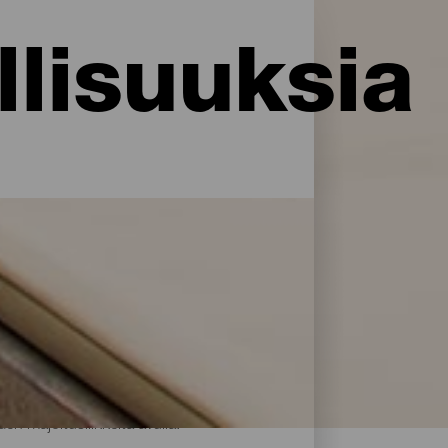
lisuuksia
i palveluja ja mukavuuksia: La Palma
rillään. Löydä täydellinen majoitus akkujen
en majoitusliikkeitä avulla.