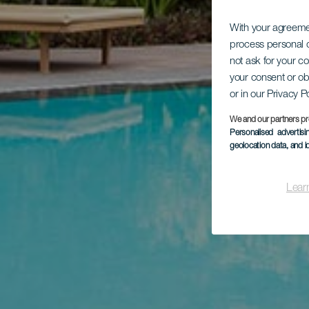
With your agreem
process personal d
not ask for your c
your consent or ob
or in our Privacy P
We and our partners pr
Personalised advertis
geolocation data, and i
Lear