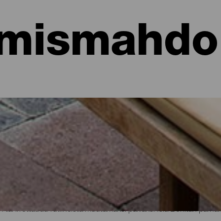
mismahdol
hotellit, asunnot...
sa meren rannalla tai viehättävässä hotellissa, jossa on runsaast
aisille matkailijoille kautta koko saaren hieman yli 700 neliökilomet
n tai irrottaudu rutiineista muutamaksi päiväksi Isla Bonitan parhaid