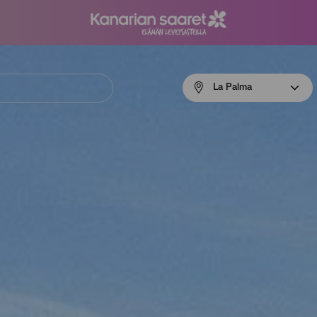
Menú
La Palma
navigation
La
Palma