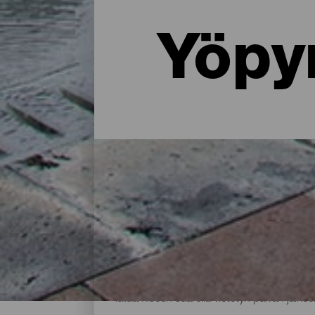
Yöpy
Missä yöpyä La Palmassa: 
Maalaistalossa luonnon helmassa, asunnos
tarjoaa paljon majoitusvaihtoehtoja kaikenl
lataamiseen saarella vietetyn päivän jälkee