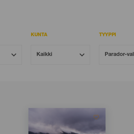
KUNTA
TYYPPI
Imagen
Imagen
Listado