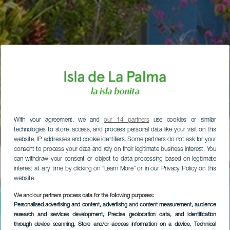
With your agreement, we and
our 14 partners
use cookies or similar
technologies to store, access, and process personal data like your visit on this
website, IP addresses and cookie identifiers. Some partners do not ask for your
consent to process your data and rely on their legitimate business interest. You
can withdraw your consent or object to data processing based on legitimate
interest at any time by clicking on “Learn More” or in our Privacy Policy on this
website.
We and our partners process data for the following purposes:
Personalised advertising and content, advertising and content measurement, audience
research and services development
, Precise geolocation data, and identification
through device scanning
, Store and/or access information on a device
, Technical