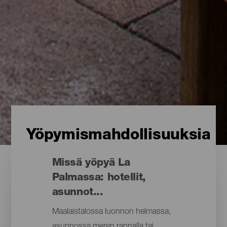
Yöpymismahdollisuuksia
Missä yöpyä La
Palmassa: hotellit,
asunnot...
Maalaistalossa luonnon helmassa,
asunnossa meren rannalla tai