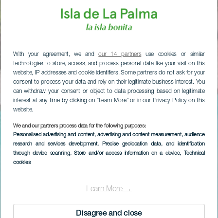
With your agreement, we and
our 14 partners
use cookies or similar
technologies to store, access, and process personal data like your visit on this
website, IP addresses and cookie identifiers. Some partners do not ask for your
consent to process your data and rely on their legitimate business interest. You
can withdraw your consent or object to data processing based on legitimate
interest at any time by clicking on “Learn More” or in our Privacy Policy on this
website.
We and our partners process data for the following purposes:
Personalised advertising and content, advertising and content measurement, audience
research and services development
, Precise geolocation data, and identification
through device scanning
, Store and/or access information on a device
, Technical
cookies
Learn More →
Disagree and close