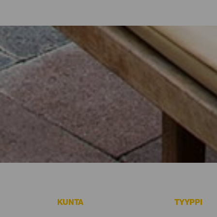
hotellit, asunnot...
sa meren rannalla tai viehättävässä hotellissa, jossa on runsaast
aisille matkailijoille kautta koko saaren hieman yli 700 neliökilomet
n tai irrottaudu rutiineista muutamaksi päiväksi Isla Bonitan parhaid
KUNTA
TYYPPI