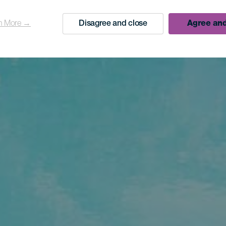
n More →
Disagree and close
Agree and