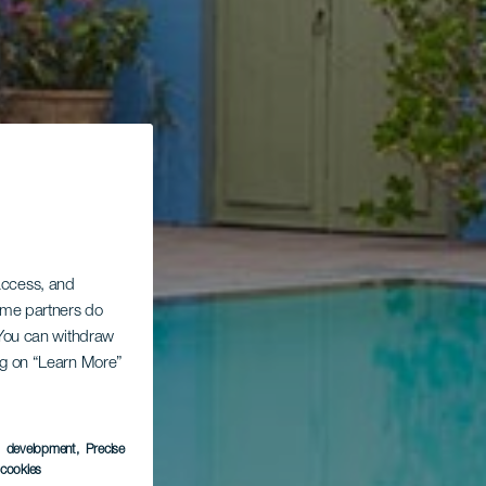
 access, and
Some partners do
. You can withdraw
ing on “Learn More”
s development
, Precise
l cookies