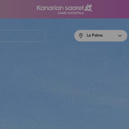
Menú
La Palma
navigation
La
Palma