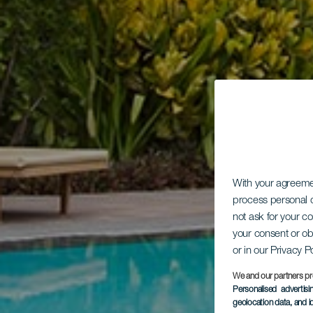
With your agreem
process personal d
not ask for your c
your consent or ob
or in our Privacy P
We and our partners pr
Personalised advertis
geolocation data, and i