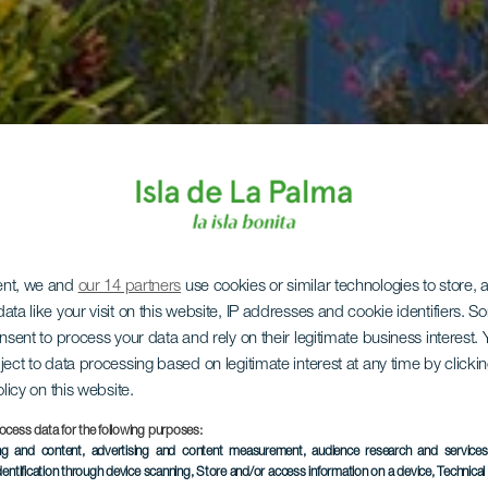
ent, we and
our 14 partners
use cookies or similar technologies to store,
ata like your visit on this website, IP addresses and cookie identifiers. 
onsent to process your data and rely on their legitimate business interest
ject to data processing based on legitimate interest at any time by click
olicy on this website.
ocess data for the following purposes:
ing and content, advertising and content measurement, audience research and service
dentification through device scanning
, Store and/or access information on a device
, Technica