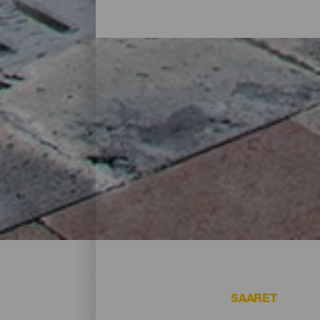
Missä yöpyä La Palmassa: 
Maalaistalossa luonnon helmassa, asunnos
tarjoaa paljon majoitusvaihtoehtoja kaikenl
lataamiseen saarella vietetyn päivän jälkee
SAARET