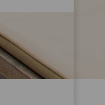
i palveluja ja mukavuuksia: La Palma
rillään. Löydä täydellinen majoitus akkujen
en majoitusliikkeitä avulla.