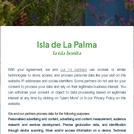
With your agreement, we and
our 14 partners
use cookies or similar
technologies to store, access, and process personal data like your visit on this
website, IP addresses and cookie identifiers. Some partners do not ask for your
consent to process your data and rely on their legitimate business interest. You
can withdraw your consent or object to data processing based on legitimate
interest at any time by clicking on “Learn More” or in our Privacy Policy on this
website.
We and our partners process data for the following purposes:
Personalised advertising and content, advertising and content measurement, audience
research and services development
, Precise geolocation data, and identification
through device scanning
, Store and/or access information on a device
, Technical