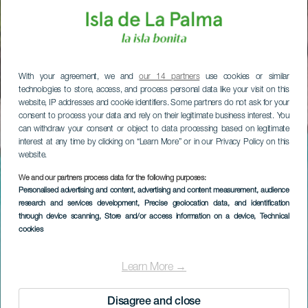
With your agreement, we and
our 14 partners
use cookies or similar
technologies to store, access, and process personal data like your visit on this
website, IP addresses and cookie identifiers. Some partners do not ask for your
consent to process your data and rely on their legitimate business interest. You
can withdraw your consent or object to data processing based on legitimate
interest at any time by clicking on “Learn More” or in our Privacy Policy on this
website.
We and our partners process data for the following purposes:
Personalised advertising and content, advertising and content measurement, audience
research and services development
, Precise geolocation data, and identification
through device scanning
, Store and/or access information on a device
, Technical
cookies
Learn More →
Disagree and close