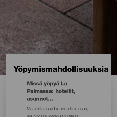
Yöpymismahdollisuuksia
Missä yöpyä La
Palmassa: hotellit,
asunnot...
Maalaistalossa luonnon helmassa,
asunnossa meren rannalla tai