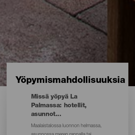
Yöpymismahdollisuuksia
Missä yöpyä La
Palmassa: hotellit,
asunnot...
Maalaistalossa luonnon helmassa,
asunnossa meren rannalla tai