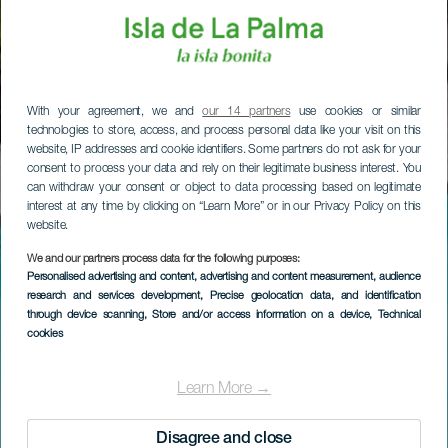
With your agreement, we and
our 14 partners
use cookies or similar
technologies to store, access, and process personal data like your visit on this
website, IP addresses and cookie identifiers. Some partners do not ask for your
consent to process your data and rely on their legitimate business interest. You
can withdraw your consent or object to data processing based on legitimate
interest at any time by clicking on “Learn More” or in our Privacy Policy on this
website.
We and our partners process data for the following purposes:
Personalised advertising and content, advertising and content measurement, audience
research and services development
, Precise geolocation data, and identification
through device scanning
, Store and/or access information on a device
, Technical
cookies
Learn More →
Disagree and close