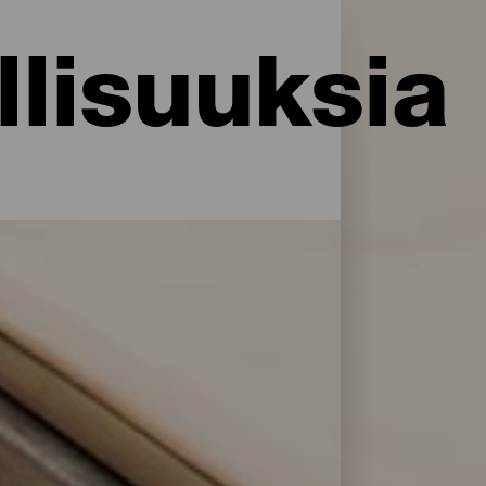
lisuuksia
i palveluja ja mukavuuksia: La Palma
rillään. Löydä täydellinen majoitus akkujen
en majoitusliikkeitä avulla.