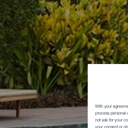
With your agreem
process personal d
not ask for your c
your consent or ob