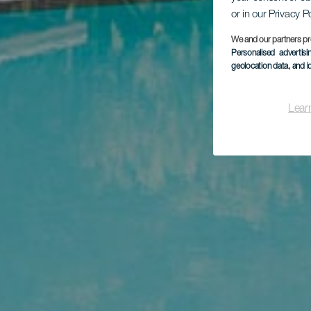
or in our Privacy P
We and our partners pr
Personalised advertis
geolocation data, and i
Lear