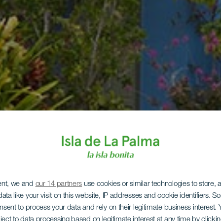
ent, we and
our 14 partners
use cookies or similar technologies to store,
ata like your visit on this website, IP addresses and cookie identifiers. 
onsent to process your data and rely on their legitimate business interest
ject to data processing based on legitimate interest at any time by click