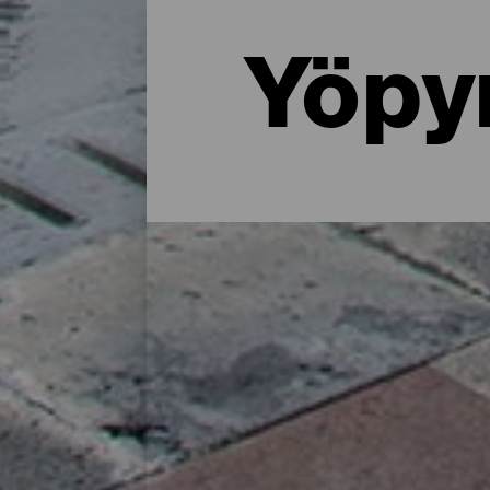
Yöpy
Missä yöpyä La Palmassa: 
Maalaistalossa luonnon helmassa, asunnos
tarjoaa paljon majoitusvaihtoehtoja kaikenl
lataamiseen saarella vietetyn päivän jälkee