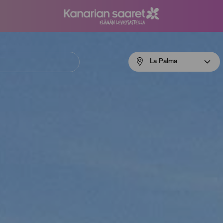
Menú
La Palma
navigation
La
Palma