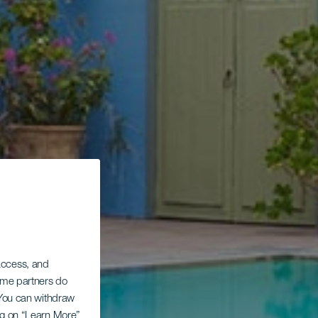
 access, and
Some partners do
. You can withdraw
ing on “Learn More”