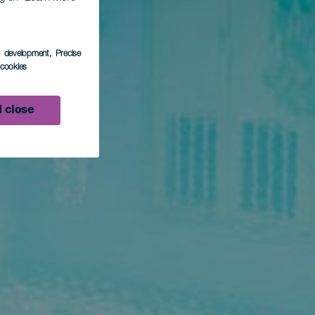
s development
, Precise
l cookies
 close