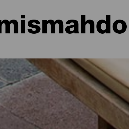
mismahdol
hotellit, asunnot...
sa meren rannalla tai viehättävässä hotellissa, jossa on runsaast
aisille matkailijoille kautta koko saaren hieman yli 700 neliökilomet
n tai irrottaudu rutiineista muutamaksi päiväksi Isla Bonitan parhaid