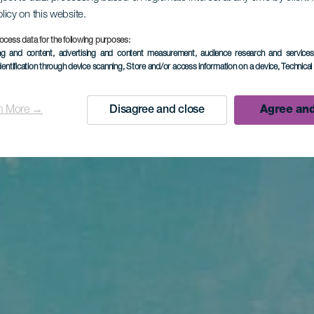
olicy on this website.
ocess data for the following purposes:
ing and content, advertising and content measurement, audience research and service
dentification through device scanning
, Store and/or access information on a device
, Technica
n More →
Disagree and close
Agree and