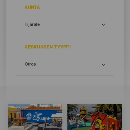
KUNTA
KESKUKSEN TYYPPI
Imagen
Imagen
Imagen
Imagen
Listado
Listado