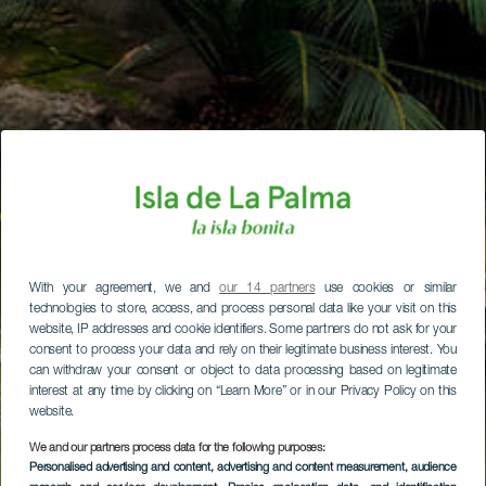
With your agreement, we and
our 14 partners
use cookies or similar
technologies to store, access, and process personal data like your visit on this
website, IP addresses and cookie identifiers. Some partners do not ask for your
consent to process your data and rely on their legitimate business interest. You
can withdraw your consent or object to data processing based on legitimate
interest at any time by clicking on “Learn More” or in our Privacy Policy on this
website.
We and our partners process data for the following purposes:
Personalised advertising and content, advertising and content measurement, audience