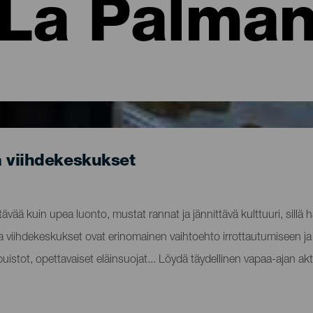
La Palma
a viihdekeskukset
vää kuin upea luonto, mustat rannat ja jännittävä kulttuuri, sillä h
a viihdekeskukset ovat erinomainen vaihtoehto irrottautumiseen ja
istot, opettavaiset eläinsuojat... Löydä täydellinen vapaa-ajan akt