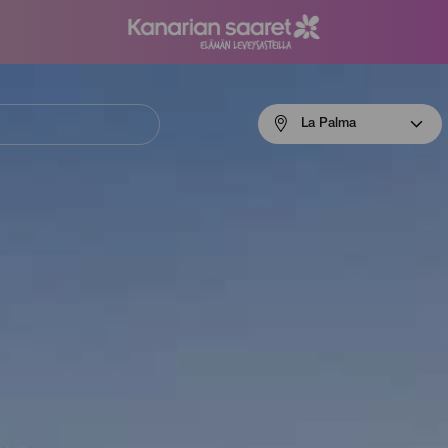
Menú
La Palma
navigation
La
Palma