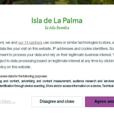
ent, we and
our 14 partners
use cookies or similar technologies to store,
ata like your visit on this website, IP addresses and cookie identifiers. 
onsent to process your data and rely on their legitimate business interest
ject to data processing based on legitimate interest at any time by click
olicy on this website.
ocess data for the following purposes:
ing and content, advertising and content measurement, audience research and service
dentification through device scanning
, Store and/or access information on a device
, Technica
n More →
Disagree and close
Agree and