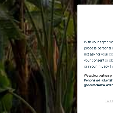
With your agreem
process personal d
not ask for your c
your consent or ob
or in our Privacy P
We and our partners pr
Personalised advertis
geolocation data, and i
Lear