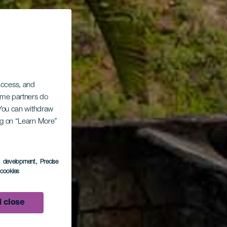
 access, and
Some partners do
. You can withdraw
ing on “Learn More”
s development
, Precise
l cookies
 close