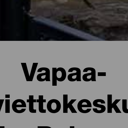
Vapaa-
viettokesk