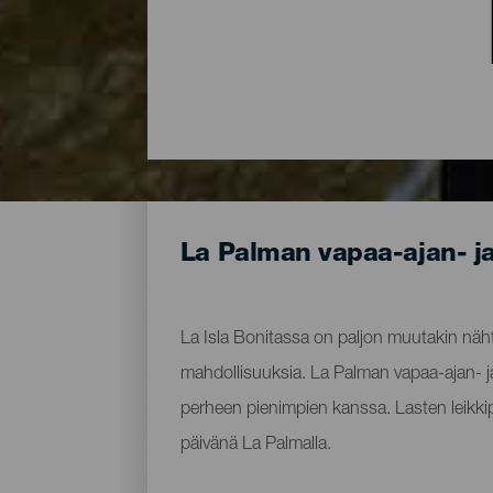
La Palman vapaa-ajan- j
La Isla Bonitassa on paljon muutakin nähtä
mahdollisuuksia. La Palman vapaa-ajan- j
perheen pienimpien kanssa. Lasten leikkipu
päivänä La Palmalla.