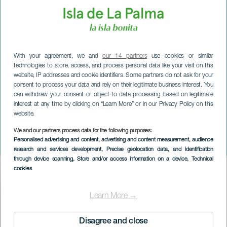
With your agreement, we and
our 14 partners
use cookies or similar
technologies to store, access, and process personal data like your visit on this
website, IP addresses and cookie identifiers. Some partners do not ask for your
consent to process your data and rely on their legitimate business interest. You
can withdraw your consent or object to data processing based on legitimate
interest at any time by clicking on “Learn More” or in our Privacy Policy on this
website.
We and our partners process data for the following purposes:
LA PALMA
Personalised advertising and content, advertising and content measurement, audience
Toukokuun juhlat
research and services development
, Precise geolocation data, and identification
through device scanning
, Store and/or access information on a device
, Technical
cookies
Imagen
Listado
Learn More →
Disagree and close