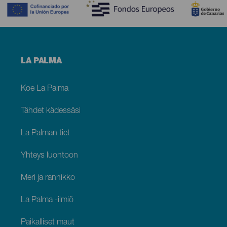
Menú
LA PALMA
footer
La
Palma
Koe La Palma
Tähdet kädessäsi
La Palman tiet
Yhteys luontoon
Meri ja rannikko
La Palma -ilmiö
Paikalliset maut