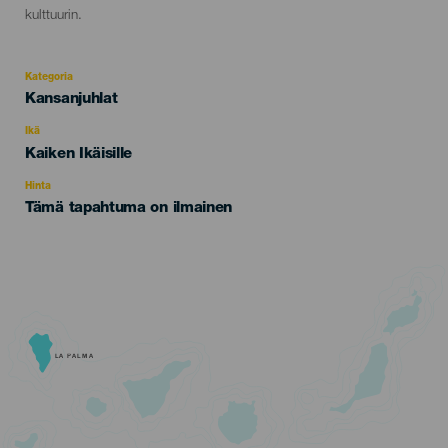
kulttuurin.
Kategoria
Categoría
Kansanjuhlat
del
evento
Ikä
Edad
Kaiken Ikäisille
Recomendada
Hinta
Tämä tapahtuma on ilmainen
LA PALMA