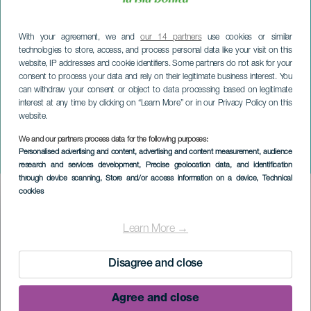
With your agreement, we and
our 14 partners
use cookies or similar
technologies to store, access, and process personal data like your visit on this
website, IP addresses and cookie identifiers. Some partners do not ask for your
consent to process your data and rely on their legitimate business interest. You
can withdraw your consent or object to data processing based on legitimate
interest at any time by clicking on “Learn More” or in our Privacy Policy on this
website.
We and our partners process data for the following purposes:
LA PALMA
Personalised advertising and content, advertising and content measurement, audience
Salemeran juhlat
research and services development
, Precise geolocation data, and identification
through device scanning
, Store and/or access information on a device
, Technical
cookies
Imagen
Listado
Learn More →
Disagree and close
Agree and close