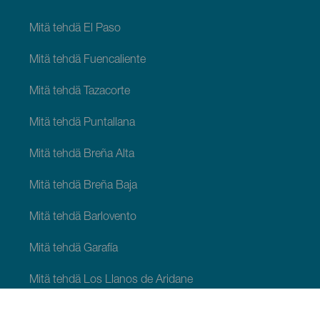
Mitä tehdä El Paso
Mitä tehdä Fuencaliente
Mitä tehdä Tazacorte
Mitä tehdä Puntallana
Mitä tehdä Breña Alta
Mitä tehdä Breña Baja
Mitä tehdä Barlovento
Mitä tehdä Garafía
Mitä tehdä Los Llanos de Aridane
Mitä tehdä Puntagorda