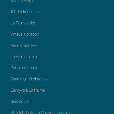
Koe La Palma
Tähdet kädessäsi
La Palman tiet
Yhteys luontoon
Meri ja rannikko
La Palma -ilmiö
Paikalliset maut
Saari täynnä historiaa
Elämyksiä La Palma
Seikkailuja
Mitä tehdä Santa Cruz de La Palma