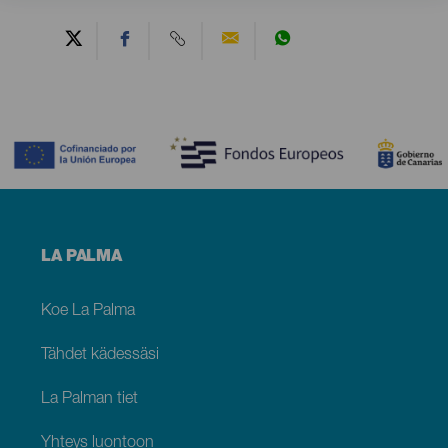
Contenido
Menú
LA PALMA
footer
La
Palma
Koe La Palma
Tähdet kädessäsi
La Palman tiet
Yhteys luontoon