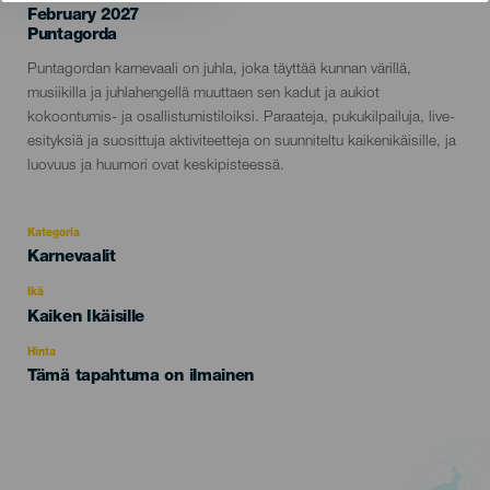
February 2027
Localidad
Puntagorda
Descripción
Puntagordan karnevaali on juhla, joka täyttää kunnan värillä,
del
musiikilla ja juhlahengellä muuttaen sen kadut ja aukiot
evento
kokoontumis- ja osallistumistiloiksi. Paraateja, pukukilpailuja, live-
esityksiä ja suosittuja aktiviteetteja on suunniteltu kaikenikäisille, ja
luovuus ja huumori ovat keskipisteessä.
Kategoria
Categoría
Karnevaalit
del
evento
Ikä
Edad
Kaiken Ikäisille
Recomendada
Hinta
Tämä tapahtuma on ilmainen