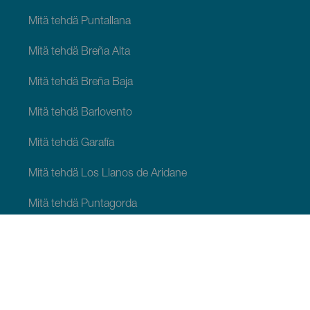
Mitä tehdä Puntallana
Mitä tehdä Breña Alta
Mitä tehdä Breña Baja
Mitä tehdä Barlovento
Mitä tehdä Garafía
Mitä tehdä Los Llanos de Aridane
Mitä tehdä Puntagorda
Mitä tehdä San Andrés y Sauces
Mitä tehdä Tijarafe
Mitä tehdä Villa de Mazo