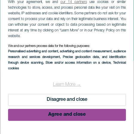
With your agreement, we and
our 14 partners
use cookies or similar
technologies to store, access, and process personal data like your visit on this
website, IP addresses and cookie identifiers. Some partners do not ask for your
consent to process your data and rely on their legitimate business interest. You
can withdraw your consent or object to data processing based on legitimate
interest at any time by clicking on “Learn More” or in our Privacy Policy on this
website.
We and our partners process data for the following purposes:
LA PALMA
Personalised advertising and content, advertising and content measurement, audience
Puntagordan karnevaali
research and services development
, Precise geolocation data, and identification
through device scanning
, Store and/or access information on a device
, Technical
cookies
Imagen
Listado
Learn More →
Disagree and close
Agree and close