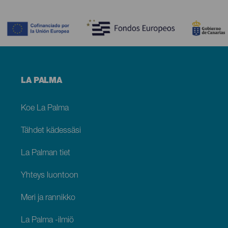
Contenido
Menú
LA PALMA
footer
La
Palma
Koe La Palma
Tähdet kädessäsi
La Palman tiet
Yhteys luontoon
Meri ja rannikko
La Palma -ilmiö