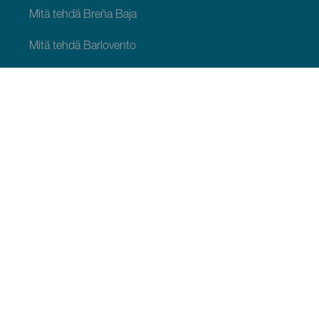
Mitä tehdä Breña Baja
Mitä tehdä Barlovento
Mitä tehdä Garafía
Mitä tehdä Los Llanos de Aridane
Mitä tehdä Puntagorda
Mitä tehdä San Andrés y Sauces
Mitä tehdä Tijarafe
Mitä tehdä Villa de Mazo
MITÄ NÄHDÄ JA TEHDÄ