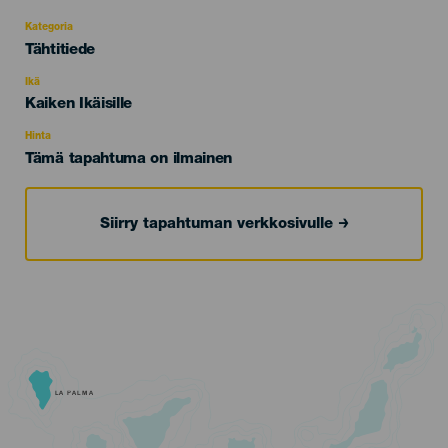
Kategoria
Categoría
Tähtitiede
del
evento
Ikä
Edad
Kaiken Ikäisille
Recomendada
Hinta
Tämä tapahtuma on ilmainen
Siirry tapahtuman verkkosivulle
LA PALMA