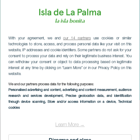
With your agreement, we and
our 14 partners
use cookies or similar
technologies to store, access, and process personal data like your visit on this
website, IP addresses and cookie identifiers. Some partners do not ask for your
consent to process your data and rely on their legitimate business interest. You
can withdraw your consent or object to data processing based on legitimate
interest at any time by clicking on “Learn More” or in our Privacy Policy on this
website.
We and our partners process data for the following purposes:
LA PALMA
Personalised advertising and content, advertising and content measurement, audience
Kirjaimet ja tähdet
research and services development
, Precise geolocation data, and identification
through device scanning
, Store and/or access information on a device
, Technical
cookies
Imagen
Listado
Learn More →