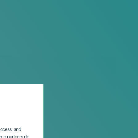
 access, and
Some partners do