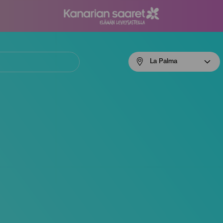
Menú
La Palma
navigation
La
Palma