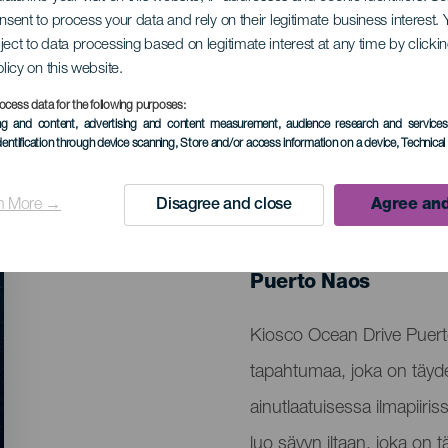
onsent to process your data and rely on their legitimate business interest
ject to data processing based on legitimate interest at any time by click
 Love Party
olicy on this website.
ocess data for the following purposes:
ing and content, advertising and content measurement, audience research and service
dentification through device scanning
, Store and/or access information on a device
, Technica
n More →
Disagree and close
Agree and
TOTEUTUNUT TAPAHTUMA
15 February 2025
Localidad
Puerto Naos
Descripción
Kiosco Ocean Drive Puert
del
tapahtumaa, joka on täydel
evento
ainutlaatuisessa ilmapiiris
luo sävyn iltaan, joka on t