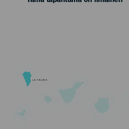
Tämä tapahtuma on ilmainen
LA PALMA