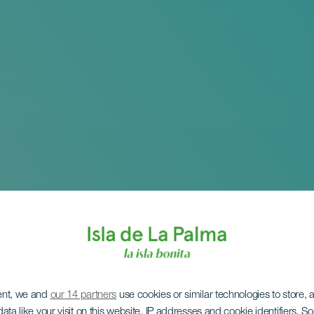
ent, we and
our 14 partners
use cookies or similar technologies to store,
ata like your visit on this website, IP addresses and cookie identifiers. 