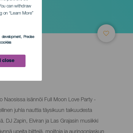
. You can withdraw
ing on “Learn More”
s development
, Precise
l cookies
 close
o Naosissa isännöi Full Moon Love Party -
linen juhla nauttia täysikuun taikuudesta
sä. DJ Zapin, Elviran ja Las Grajasin musiikki
äynnä upeita biittejä, mojitoja ja auringonlaskun