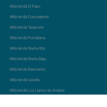
Mitä tehdä El Paso
Mitä tehdä Fuencaliente
Mitä tehdä Tazacorte
Mitä tehdä Puntallana
Mitä tehdä Breña Alta
Mitä tehdä Breña Baja
Mitä tehdä Barlovento
Mitä tehdä Garafía
Mitä tehdä Los Llanos de Aridane
Mitä tehdä Puntagorda