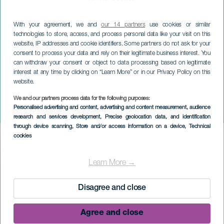
With your agreement, we and
our 14 partners
use cookies or similar
technologies to store, access, and process personal data like your visit on this
website, IP addresses and cookie identifiers. Some partners do not ask for your
consent to process your data and rely on their legitimate business interest. You
can withdraw your consent or object to data processing based on legitimate
interest at any time by clicking on “Learn More” or in our Privacy Policy on this
website.
We and our partners process data for the following purposes:
LA PALMA
Personalised advertising and content, advertising and content measurement, audience
Critérium Lodero
research and services development
, Precise geolocation data, and identification
through device scanning
, Store and/or access information on a device
, Technical
cookies
Imagen
Listado
Learn More →
Disagree and close
Agree and close