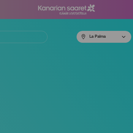
Menú
La Palma
navigation
La
Palma