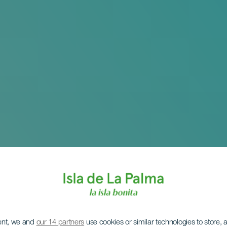
ent, we and
our 14 partners
use cookies or similar technologies to store,