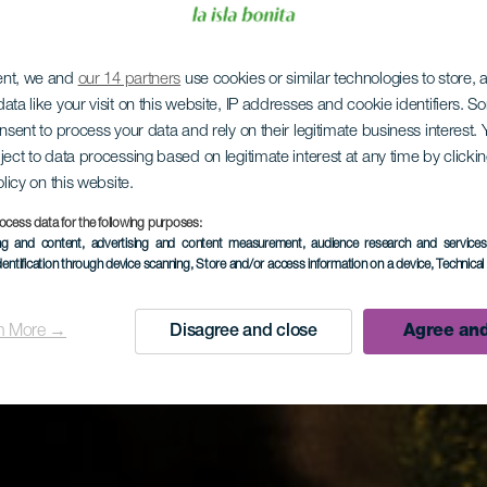
ent, we and
our 14 partners
use cookies or similar technologies to store,
ata like your visit on this website, IP addresses and cookie identifiers. 
onsent to process your data and rely on their legitimate business interest
ject to data processing based on legitimate interest at any time by click
olicy on this website.
ocess data for the following purposes:
ing and content, advertising and content measurement, audience research and service
dentification through device scanning
, Store and/or access information on a device
, Technica
n More →
Disagree and close
Agree and