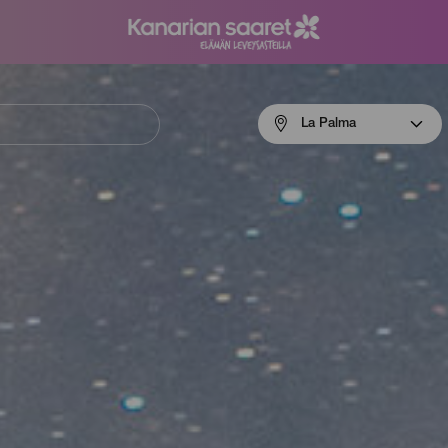
Menú
La Palma
navigation
La
Palma