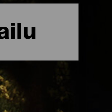
ailu
en asukkaiden kunnioitus ympäristöä
 Saarella on paikallinen laki, joka suojaa