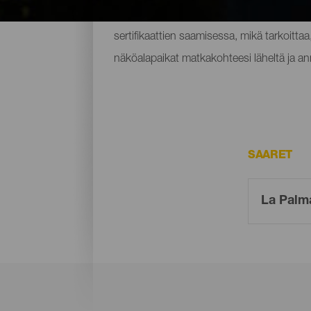
taivasta valosaasteelta, sillä sijaitsee yks
sertifikaattien saamisessa, mikä tarkoittaa
näköalapaikat matkakohteesi läheltä ja anna
SAARET