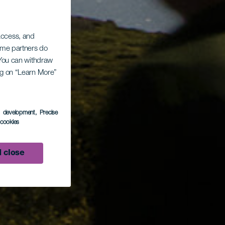
 access, and
Some partners do
. You can withdraw
ing on “Learn More”
s development
, Precise
l cookies
 close