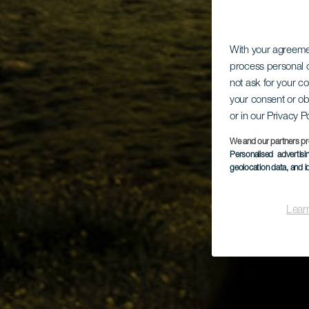
With your agreem
process personal d
not ask for your c
your consent or ob
or in our Privacy P
We and our partners pr
Personalised advertis
geolocation data, and i
Lear