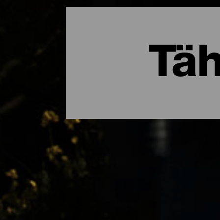
Täh
Parhaat paikat tähtitaiv
Yöllä koko saari saa taianomaisen hehkun
kohtaan ovat tehneet La Isla Bonitasta kans