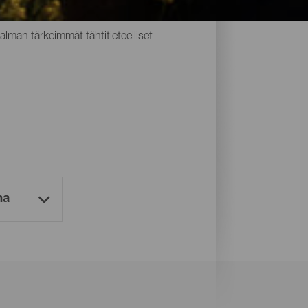
Starlight Destination- ja Starlight Reserve -
Palman tärkeimmät tähtitieteelliset