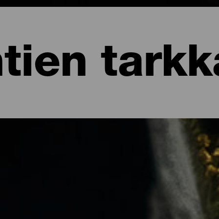
tien tarkk
aan katseluun La Palmalla
 tähtitaivaansa ansiosta. La Palman ainutlaatuinen luonto ja saar
ainvälisen vertailukohteen tähtien katselun ja astroturismin alalla.