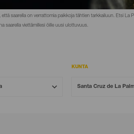
i maailman edistyksellisimmistä teleskoopeista. ja se oli edelläkävijä 
, että saarella on verrattomia paikkoja tähtien tarkkailuun. Etsi La 
 saarella viettämillesi öille uusi ulottuvuus.
KUNTA