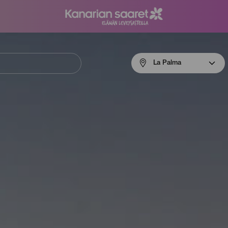
Menú
La Palma
navigation
La
Palma