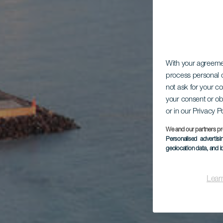
With your agreem
process personal d
not ask for your c
your consent or ob
or in our Privacy P
We and our partners pr
Personalised advertis
geolocation data, and i
Lear