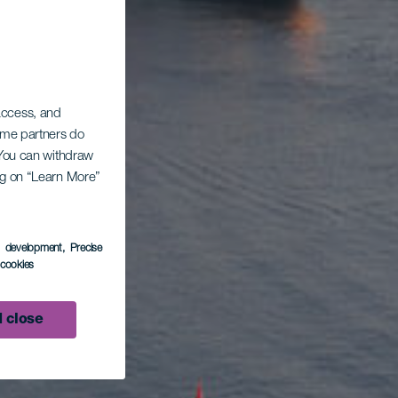
 access, and
Some partners do
. You can withdraw
ing on “Learn More”
s development
, Precise
l cookies
 close