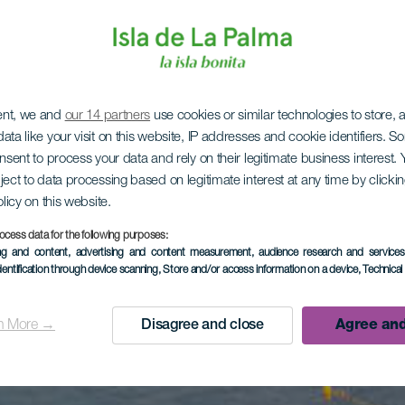
ent, we and
our 14 partners
use cookies or similar technologies to store,
ata like your visit on this website, IP addresses and cookie identifiers. 
onsent to process your data and rely on their legitimate business interest
ject to data processing based on legitimate interest at any time by click
olicy on this website.
ocess data for the following purposes:
ing and content, advertising and content measurement, audience research and service
dentification through device scanning
, Store and/or access information on a device
, Technica
n More →
Disagree and close
Agree and