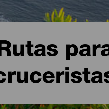
Rutas par
crucerista