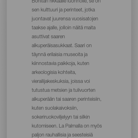
Bonitan rikkaalle luonnolle, se on
sen kulttuuri ja perinteet, jotka
juontavat juurensa vuosisatojen
taakse ajalle, jolloin näitä maita
asuttivat saaren
alkuperäisasukkaat. Saari on
täynnä erilaisia museoita ja
kiinnostavia paikkoja, kuten
arkeologisia kohteita,
vierailijakeskuksia, joissa voi
tutustua metsien ja tulivuorten
alkuperään tai saaren perinteisiin,
kuten suolakaivoksiin,
sokeriruokoviljelyyn tai silkin
kutomiseen. La Palmalla on myös
paljon rauhallisia ja seesteisiä