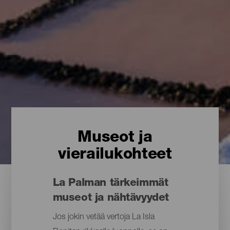
Museot ja
vierailukohteet
La Palman tärkeimmät
museot ja nähtävyydet
Jos jokin vetää vertoja La Isla