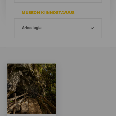
MUSEON KIINNOSTAVUUS
Imagen
Imagen
Listado