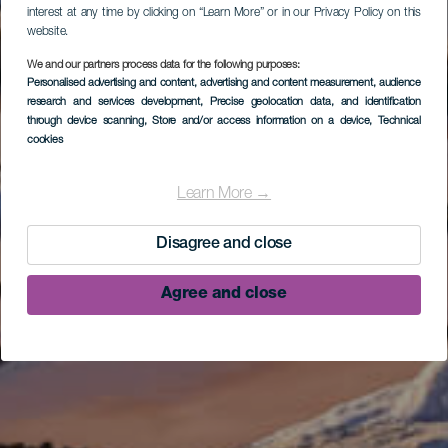
interest at any time by clicking on “Learn More” or in our Privacy Policy on this
website.
We and our partners process data for the following purposes:
Personalised advertising and content, advertising and content measurement, audience
research and services development
, Precise geolocation data, and identification
through device scanning
, Store and/or access information on a device
, Technical
cookies
Learn More →
Disagree and close
Agree and close