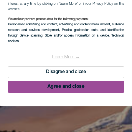
interest at any time by clicking on “Learn More” or in our Privacy Policy on this
website.
We and our partners process data for the following purposes:
Personalised advertising and content, advertising and content measurement, audience
research and services development
, Precise geolocation data, and identification
through device scanning
, Store and/or access information on a device
, Technical
cookies
Learn More →
Disagree and close
Agree and close