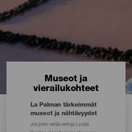
Museot ja
vierailukohteet
La Palman tärkeimmät
museot ja nähtävyydet
Jos jokin vetää vertoja La Isla