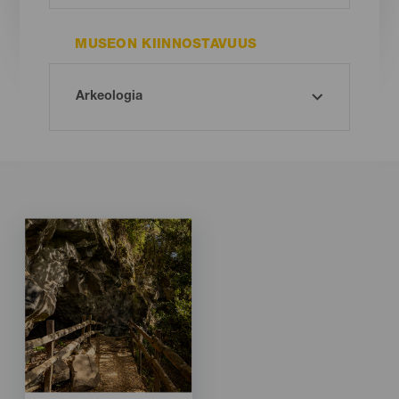
MUSEON KIINNOSTAVUUS
Imagen
Imagen
Listado