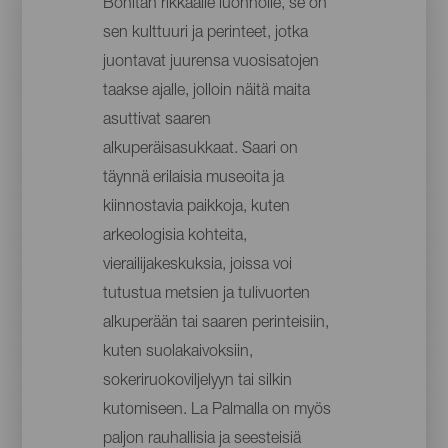
Bonitan rikkaalle luonnolle, se on
sen kulttuuri ja perinteet, jotka
juontavat juurensa vuosisatojen
taakse ajalle, jolloin näitä maita
asuttivat saaren
alkuperäisasukkaat. Saari on
täynnä erilaisia museoita ja
kiinnostavia paikkoja, kuten
arkeologisia kohteita,
vierailijakeskuksia, joissa voi
tutustua metsien ja tulivuorten
alkuperään tai saaren perinteisiin,
kuten suolakaivoksiin,
sokeriruokoviljelyyn tai silkin
kutomiseen. La Palmalla on myös
paljon rauhallisia ja seesteisiä