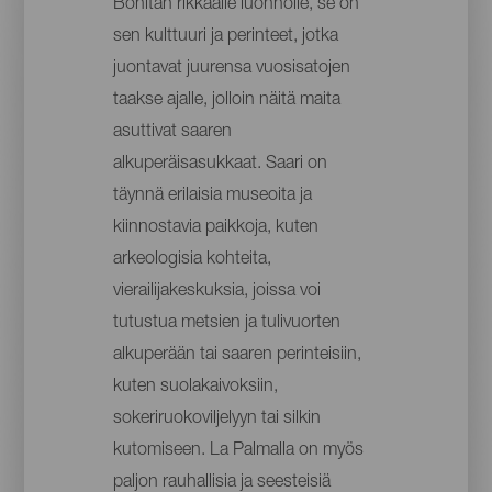
Bonitan rikkaalle luonnolle, se on
sen kulttuuri ja perinteet, jotka
juontavat juurensa vuosisatojen
taakse ajalle, jolloin näitä maita
asuttivat saaren
alkuperäisasukkaat. Saari on
täynnä erilaisia museoita ja
kiinnostavia paikkoja, kuten
arkeologisia kohteita,
vierailijakeskuksia, joissa voi
tutustua metsien ja tulivuorten
alkuperään tai saaren perinteisiin,
kuten suolakaivoksiin,
sokeriruokoviljelyyn tai silkin
kutomiseen. La Palmalla on myös
paljon rauhallisia ja seesteisiä