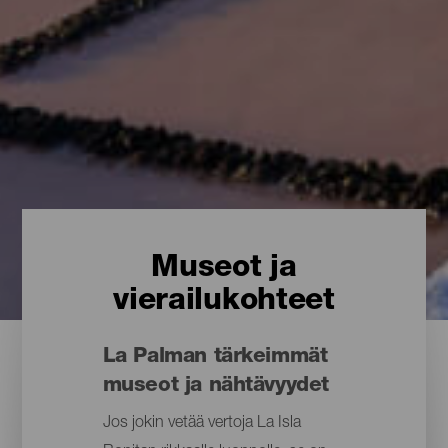
Museot ja
vierailukohteet
La Palman tärkeimmät
museot ja nähtävyydet
Jos jokin vetää vertoja La Isla