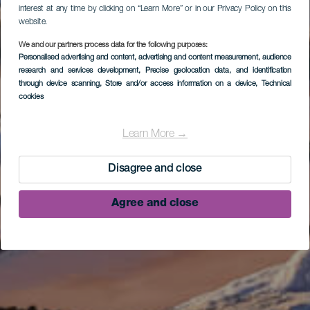
interest at any time by clicking on “Learn More” or in our Privacy Policy on this
website.
We and our partners process data for the following purposes:
Personalised advertising and content, advertising and content measurement, audience
research and services development
, Precise geolocation data, and identification
through device scanning
, Store and/or access information on a device
, Technical
cookies
Learn More →
Disagree and close
Agree and close