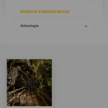
MUSEON KIINNOSTAVUUS
Imagen
Imagen
Listado