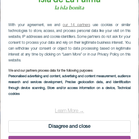
With your agreement, we and
our 14 partners
use cookies or similar
technologies to store, access, and process personal data like your visit on this
website, IP addresses and cookie identifiers. Some partners do not ask for your
consent to process your data and rely on their legitimate business interest. You
can withdraw your consent or object to data processing based on legitimate
interest at any time by clicking on “Learn More” or in our Privacy Policy on this
website.
We and our partners process data for the following purposes:
Personalised advertising and content, advertising and content measurement, audience
research and services development
, Precise geolocation data, and identification
through device scanning
, Store and/or access information on a device
, Technical
cookies
Learn More →
Disagree and close