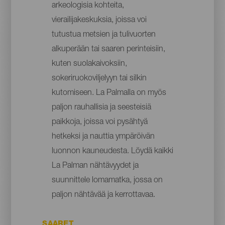
arkeologisia kohteita,
vierailijakeskuksia, joissa voi
tutustua metsien ja tulivuorten
alkuperään tai saaren perinteisiin,
kuten suolakaivoksiin,
sokeriruokoviljelyyn tai silkin
kutomiseen. La Palmalla on myös
paljon rauhallisia ja seesteisiä
paikkoja, joissa voi pysähtyä
hetkeksi ja nauttia ympäröivän
luonnon kauneudesta. Löydä kaikki
La Palman nähtävyydet ja
suunnittele lomamatka, jossa on
paljon nähtävää ja kerrottavaa.
SAARET