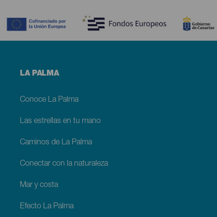
Contenido
Menú
LA PALMA
footer
La
Palma
Conoce La Palma
Las estrellas en tu mano
Caminos de La Palma
Conectar con la naturaleza
Mar y costa
Efecto La Palma