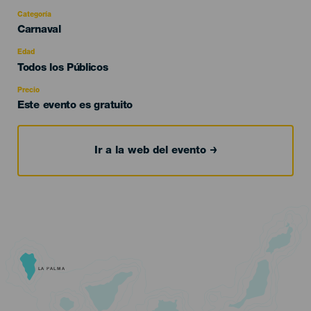
Categoría
Categoría
Carnaval
del
evento
Edad
Edad
Todos los Públicos
Recomendada
Precio
Este evento es gratuito
Ir a la web del evento
LA PALMA