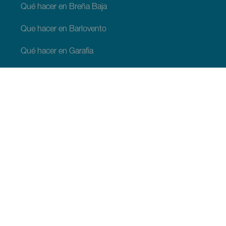
Qué hacer en Breña Baja
Que hacer en Barlovento
Qué hacer en Garafia
Qué hacer en Los Llanos de Aridane
Qué hacer en Puntagorda
Qué hacer en San Andrés y Sauces
Qué hacer en Tijarafe
Qué hacer en Villa de Mazo
QUE VER Y HACER