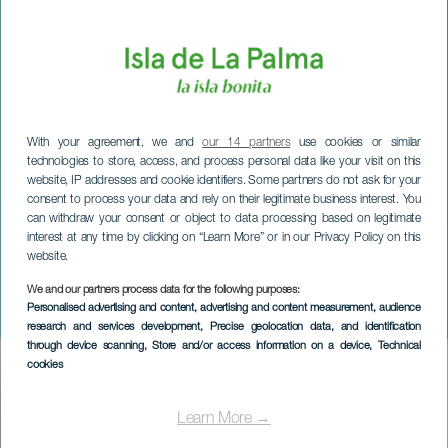
With your agreement, we and
our 14 partners
use cookies or similar
technologies to store, access, and process personal data like your visit on this
website, IP addresses and cookie identifiers. Some partners do not ask for your
consent to process your data and rely on their legitimate business interest. You
can withdraw your consent or object to data processing based on legitimate
interest at any time by clicking on “Learn More” or in our Privacy Policy on this
website.
We and our partners process data for the following purposes:
LA PALMA
Personalised advertising and content, advertising and content measurement, audience
Tradicional boda de los 60
research and services development
, Precise geolocation data, and identification
through device scanning
, Store and/or access information on a device
, Technical
cookies
Imagen
Listado
Learn More →