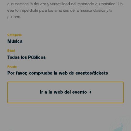
que destaca la riqueza y versatilidad del repertorio guitarrístico. Un
evento imperdible para los amantes de la música clásica y la
guitarra.
Categoría
Categoría
Música
del
evento
Edad
Edad
Todos los Públicos
Recomendada
Precio
Por favor, compruebe la web de eventos/tickets
Ir a la web del evento