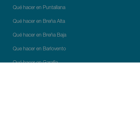
Qué hacer en Puntallana
Qué hacer en Breña Alta
Qué hacer en Breña Baja
Que hacer en Barlovento
Qué hacer en Garafia
Qué hacer en Los Llanos de Aridane
Qué hacer en Puntagorda
Qué hacer en San Andrés y Sauces
Qué hacer en Tijarafe
Qué hacer en Villa de Mazo