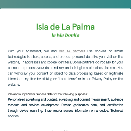
With your agreement, we and
our 14 partners
use cookies or similar
technologies to store, access, and process personal data like your visit on this
website, IP addresses and cookie identifiers. Some partners do not ask for your
consent to process your data and rely on their legitimate business interest. You
can withdraw your consent or object to data processing based on legitimate
interest at any time by clicking on “Learn More” or in our Privacy Policy on this
website.
LA PALMA
Pablo Sainz - Villegas en
We and our partners process data for the following purposes:
Personalised advertising and content, advertising and content measurement, audience
concierto
research and services development
, Precise geolocation data, and identification
through device scanning
, Store and/or access information on a device
, Technical
cookies
Imagen
Listado