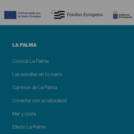
Contenido
Menú
LA PALMA
footer
La
Palma
Conoce La Palma
Las estrellas en tu mano
Caminos de La Palma
Conectar con la naturaleza
Mar y costa
Efecto La Palma