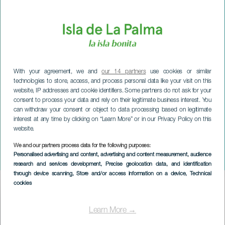
With your agreement, we and
our 14 partners
use cookies or similar
technologies to store, access, and process personal data like your visit on this
website, IP addresses and cookie identifiers. Some partners do not ask for your
consent to process your data and rely on their legitimate business interest. You
can withdraw your consent or object to data processing based on legitimate
interest at any time by clicking on “Learn More” or in our Privacy Policy on this
website.
LA PALMA
Melania Piñero & Cristóbal
We and our partners process data for the following purposes:
Personalised advertising and content, advertising and content measurement, audience
Montesdeoca en concierto
research and services development
, Precise geolocation data, and identification
through device scanning
, Store and/or access information on a device
, Technical
cookies
Imagen
Listado
Learn More →