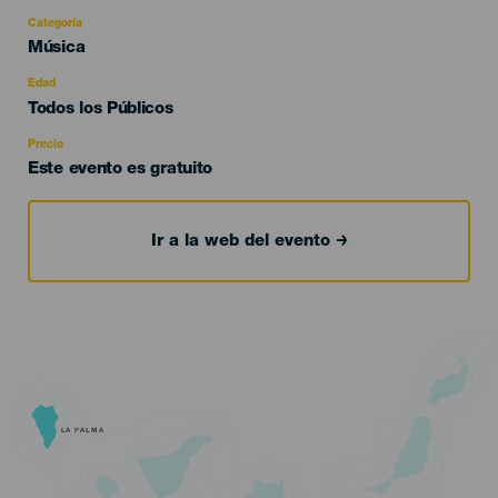
Categoría
Categoría
Música
del
evento
Edad
Edad
Todos los Públicos
Recomendada
Precio
Este evento es gratuito
Ir a la web del evento
LA PALMA