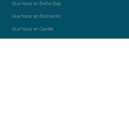
Qué hacer en Breña Baja
Que hacer en Barlovento
Qué hacer en Garafia
Qué hacer en Los Llanos de Aridane
Qué hacer en Puntagorda
Qué hacer en San Andrés y Sauces
Qué hacer en Tijarafe
Qué hacer en Villa de Mazo
QUE VER Y HACER