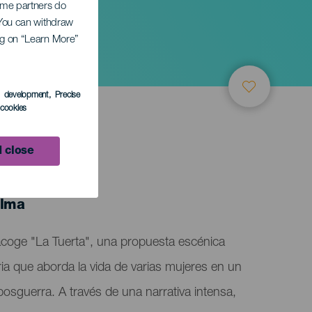
Some partners do
. You can withdraw
ing on “Learn More”
s development
, Precise
l cookies
 close
alma
acoge "La Tuerta", una propuesta escénica
ria que aborda la vida de varias mujeres en un
osguerra. A través de una narrativa intensa,