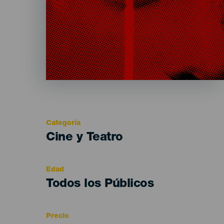
Categoría
Categoría
Cine y Teatro
del
evento
Edad
Edad
Todos los Públicos
Recomendada
Precio