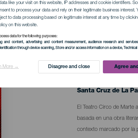
ata like your visit on this website, IP addresses and cookie identifiers. 
onsent to process your data and rely on their legitimate business interest
ject to data processing based on legitimate interest at any time by click
olicy on this website.
ocess data for the following purposes:
ing and content, advertising and content measurement, audience research and service
dentification through device scanning
, Store and/or access information on a device
, Technica
n More →
Disagree and close
Agree and
EVENTO PASADO
23 Abril 2026
Localidad
Santa Cruz de La P
Descripción
El Teatro Circo de Marte 
del
basada en una obra litera
evento
contexto marcado por la p