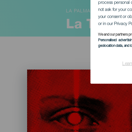
process personal d
not ask for your c
LA PALMA
your consent or ob
La Tuerta
or in our Privacy P
We and our partners pr
Personalised advertis
geolocation data, and i
Lear
Imagen
Listado