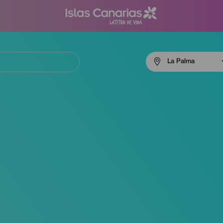
Menú
La Palma
navigation
La
Palma